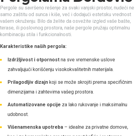
Pergole su savršeno rešenje za svaki vanjski prostor, nudeći ne
samo zaštitu od sunca i kiše, već i dodajući estetsku vrednost
vašem okruženju. Bilo da želite da osvežite izgled vaše bašte,
terase, ili poslovnog prostora, naše pergole pružaju optimalnu
kombinaciju stila i funkcionalnosti.
Karakteristike naših pergola:
Izdržljivost i otpornost
na sve vremenske uslove
zahvaljujući korišćenju visokokvalitetnih materijala.
Prilagodljiv dizajn
koji se može skrojiti prema specifičnim
dimenzijama i zahtevima vašeg prostora.
Automatizovane opcije
za lako rukovanje i maksimalnu
udobnost.
Višenamenska upotreba
– idealne za privatne domove,