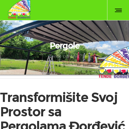
Pergole
Tende Đorđević
Transformišite Svoj
Prostor sa
Pergolama Đorđević