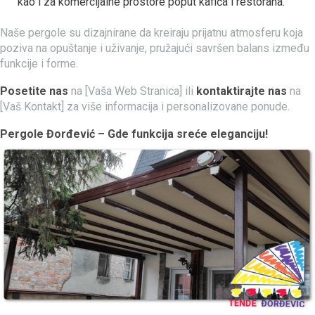
kao i za komercijalne prostore poput kafića i restorana.
Naše pergole su dizajnirane da kreiraju prijatnu atmosferu koja
poziva na opuštanje i uživanje, pružajući savršen balans između
funkcije i forme.
Posetite nas
na [Vaša Web Stranica] ili
kontaktirajte nas
na
[Vaš Kontakt] za više informacija i personalizovane ponude.
Pergole Đorđević – Gde funkcija sreće eleganciju!